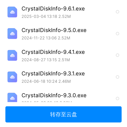
CrystalDiskInfo-9.6.1.exe
2025-03-04 13:18
2.52M
CrystalDiskInfo-9.5.0.exe
2024-11-22 13:06
2.52M
CrystalDiskInfo-9.4.1.exe
2024-08-27 13:15
2.51M
CrystalDiskInfo-9.3.1.exe
2024-06-18 10:24
2.46M
CrystalDiskInfo-9.3.0.exe
2024-05-03 00:43
3.93M
转存至云盘
CrystalDiskInfo-9.3.0 Ao.exe
2024-05-03 00:43
24.39M