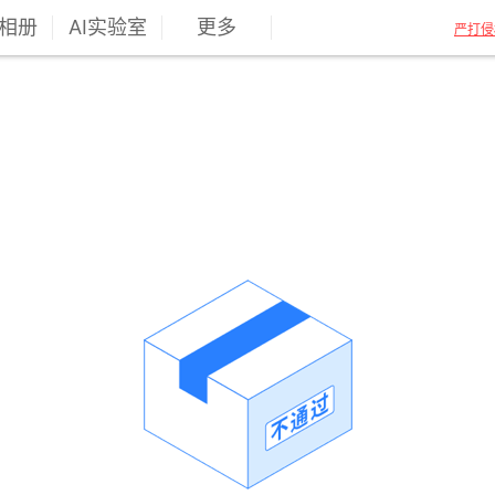
相册
AI实验室
更多
严打侵
""
分享于