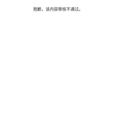
抱歉，该内容审核不通过。
属于私密分享，请输入访问码后查看
访问