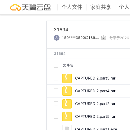
个人文件
家庭共享
个人
31694
150****3590@189.cn
分享于2026-0
31694
文件名
CAPTURED 2.part3.rar
CAPTURED 2.part4.rar
CAPTURED 2.part2.rar
CAPTURED 2.part5.rar
CAPTURED 2.part1.exe