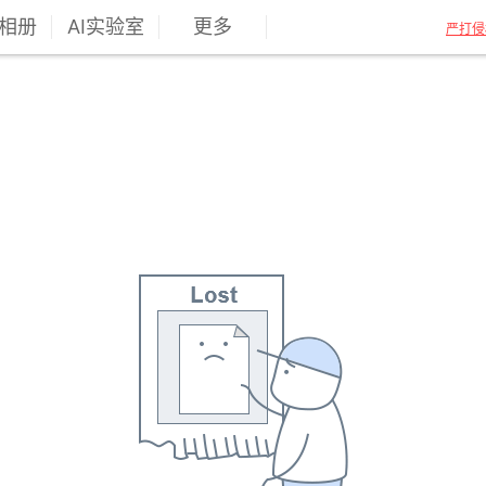
相册
AI实验室
更多
严打侵
""
分享于