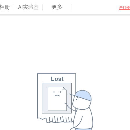
相册
AI实验室
更多
严打侵
""
分享于